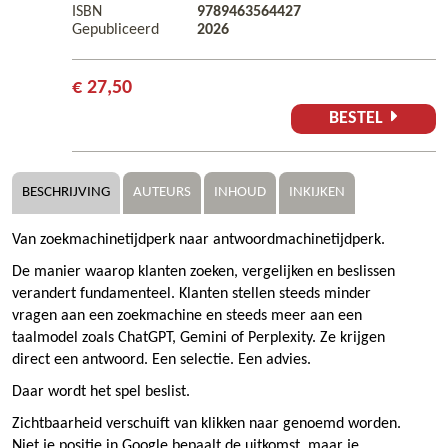
ISBN
9789463564427
Gepubliceerd
2026
€ 27,50
BESTEL
BESCHRIJVING
AUTEURS
INHOUD
INKIJKEN
Van zoekmachinetijdperk naar antwoordmachinetijdperk.
De manier waarop klanten zoeken, vergelijken en beslissen
verandert fundamenteel. Klanten stellen steeds minder
vragen aan een zoekmachine en steeds meer aan een
taalmodel zoals ChatGPT, Gemini of Perplexity. Ze krijgen
direct een antwoord. Een selectie. Een advies.
Daar wordt het spel beslist.
Zichtbaarheid verschuift van klikken naar genoemd worden.
Niet je positie in Google bepaalt de uitkomst, maar je