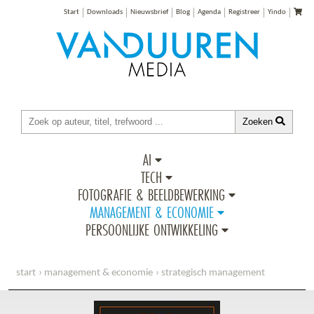
Start
Downloads
Nieuwsbrief
Blog
Agenda
Registreer
Yindo
Zoeken
AI
TECH
FOTOGRAFIE & BEELDBEWERKING
MANAGEMENT & ECONOMIE
PERSOONLIJKE ONTWIKKELING
start
management & economie
strategisch management
net curiosity score