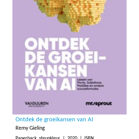
Ontdek de groeikansen van AI
Remy Gieling
Paperback, steunkleur |
2020
| ISBN